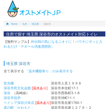
Home
九州
埼玉県
深谷市
住所で探す 埼玉県 深谷市のオストメイト対応トイレ
【無料サンプル】
外出時の気になるニオイに！パウチにサッと入
れるだけ「デオール消臭潤滑剤」
埼玉県 深谷市
全て表示する
「温水機能有り」のみ表示する
皆光園
深谷市人見１９９８
深谷市民文化会館
[温水あり]
深谷市本住町17-1
深谷
（高崎線）
深谷市西島町3-1-8
深谷市役所
深谷市仲町11-1
ベイシア深谷川本店
[温水あり]
深谷市長在家1760-1
道の駅「かわもと」
深谷市長在家１２７９－２