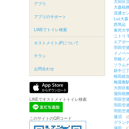
大田区
アプリ
大森税
流通セ
アプリのサポート
Luz大
西馬込
LINEでトイレ検索
東邦大
ニトリ 
エアポ
オストメイトJPについて
羽田空
イノベ
チラシ
羽根イ
ソラム
お問合わせ
萩中三
牧田総
梅屋敷
大田区
蒲田税
LINEでオストメイトトイレ検索
羽田空
羽田空
羽田空
蓮沼
（
このサイトのQRコード
グラン
蒲田
（