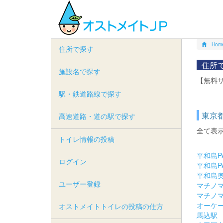
Hom
住所で探す
住所
施設名で探す
【無料
駅・鉄道路線で探す
東京都
高速道路・道の駅で探す
全て表
トイレ情報の投稿
平和島P
ログイン
平和島P
平和島
ユーザー登録
マチノ
マチノマ
オーケー
オストメイトトイレの投稿の仕方
馬込駅