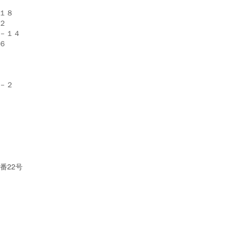
１８
２
－１４
６
－２
番22号