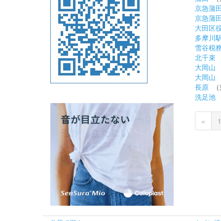
京急蒲
京急蒲
大田区
多摩川駅(
雪谷税
北千束
大岡山
大岡山
長原
（
洗足池
«