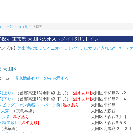
e
中部
東京都
大田区
で探す 東京都 大田区のオストメイト対応トイレ
サンプル】
外出時の気になるニオイに！パウチにサッと入れるだけ「デ
 大田区
示する
「温水機能有り」のみ表示する
A(上り)
（首都高速1号羽田線(上り)）
[温水あり]
大田区平和島2-1-2
A(下り)
（首都高速1号羽田線(下り)）
[温水あり]
大田区平和島2-1-4
奥 ビッグファン業務スーパー手前
[温水あり]
大田区平和島
マ大森
（京急本線）
大田区大森西
 大森
[温水あり]
大田区大森西3丁目
 梅屋敷店
[温水あり]
大田区大森西6-5-6
（浅草線）
大田区北馬込２－３１