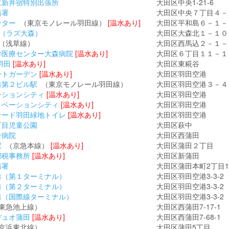
立新井宿特別出張所
大田区中央1-21-6
務署
大田区中央７丁目４－
ンター
（東京モノレール羽田線）
[温水あり]
大田区平和島６－１－
森（ラズ大森）
大田区大森北１－１０
（浅草線）
大田区西馬込２－１－
学医療センター大森病院
[温水あり]
大田区６丁目１１－１
羽田
[温水あり]
大田区東糀谷
ートガーデン
[温水あり]
大田区羽田空港
港第２ビル駅
（東京モノレール羽田線）
大田区羽田空港３－４
ーションシティ
[温水あり]
大田区羽田空港
ノベーションシティ
[温水あり]
大田区羽田空港
ナード羽田緑地トイレ
[温水あり]
大田区羽田空港
丁目児童公園
大田区萩中
合病院
大田区西蒲田
駅
（京急本線）
[温水あり]
大田区蒲田２丁目
都税事務所
[温水あり]
大田区新蒲田
務署
大田区蒲田本町2丁目1
港（第１ターミナル）
大田区羽田空港3-3-2
港（第２ターミナル）
大田区羽田空港3-3-2
港（国際線ターミナル）
大田区羽田空港3-3-2
東急池上線）
大田区西蒲田7-17-1
デュオ蒲田
[温水あり]
大田区西蒲田7-68-1
京浜東北線）
大田区蒲田5丁目