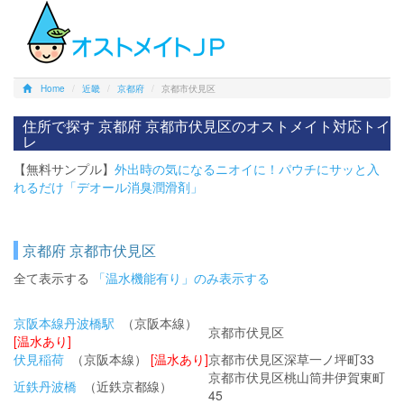
Home
近畿
京都府
京都市伏見区
住所で探す 京都府 京都市伏見区のオストメイト対応トイ
レ
【無料サンプル】
外出時の気になるニオイに！パウチにサッと入
れるだけ「デオール消臭潤滑剤」
京都府 京都市伏見区
全て表示する
「温水機能有り」のみ表示する
京阪本線丹波橋駅
（京阪本線）
京都市伏見区
[温水あり]
伏見稲荷
（京阪本線）
[温水あり]
京都市伏見区深草一ノ坪町33
京都市伏見区桃山筒井伊賀東町
近鉄丹波橋
（近鉄京都線）
45