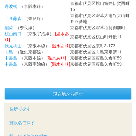
京都市伏見区桃山筒井伊賀西町
丹波橋
（京阪本線）
15
京都市伏見区深草大亀谷大山町
ＪＲ藤森
（奈良線）
９９番地
稲荷
（奈良線）
京都市伏見区深草稲荷御前町
桃山南口
（京阪宇治線）
[温水あ
京都市伏見区桃山町丹後11
り]
伏見桃山
（京阪本線）
[温水あり]
京都市伏見区京町3-173
向島
（近鉄京都線）
京都市伏見区向島東定請11
中書島
（京阪本線）
[温水あり]
京都市伏見区葭島矢倉町59
中書島
（京阪宇治線）
[温水あり]
京都市伏見区葭島矢倉町59
現在地から探す
住所で探す
施設名で探す