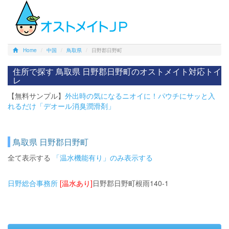
Home
中国
鳥取県
日野郡日野町
住所で探す 鳥取県 日野郡日野町のオストメイト対応トイ
レ
【無料サンプル】
外出時の気になるニオイに！パウチにサッと入
れるだけ「デオール消臭潤滑剤」
鳥取県 日野郡日野町
全て表示する
「温水機能有り」のみ表示する
日野総合事務所
[温水あり]
日野郡日野町根雨140-1