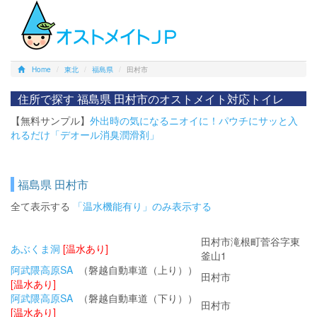
Home
東北
福島県
田村市
住所で探す 福島県 田村市のオストメイト対応トイレ
【無料サンプル】
外出時の気になるニオイに！パウチにサッと入
れるだけ「デオール消臭潤滑剤」
福島県 田村市
全て表示する
「温水機能有り」のみ表示する
田村市滝根町菅谷字東
あぶくま洞
[温水あり]
釜山1
阿武隈高原SA
（磐越自動車道（上り））
田村市
[温水あり]
阿武隈高原SA
（磐越自動車道（下り））
田村市
[温水あり]