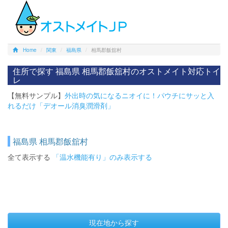
Home
関東
福島県
相馬郡飯舘村
住所で探す 福島県 相馬郡飯舘村のオストメイト対応トイ
レ
【無料サンプル】
外出時の気になるニオイに！パウチにサッと入
れるだけ「デオール消臭潤滑剤」
福島県 相馬郡飯舘村
全て表示する
「温水機能有り」のみ表示する
現在地から探す