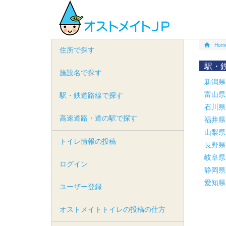
Hom
住所で探す
駅・
施設名で探す
新潟県
富山県
駅・鉄道路線で探す
石川県
高速道路・道の駅で探す
福井県
山梨県
トイレ情報の投稿
長野県
岐阜県
ログイン
静岡県
愛知県
ユーザー登録
オストメイトトイレの投稿の仕方