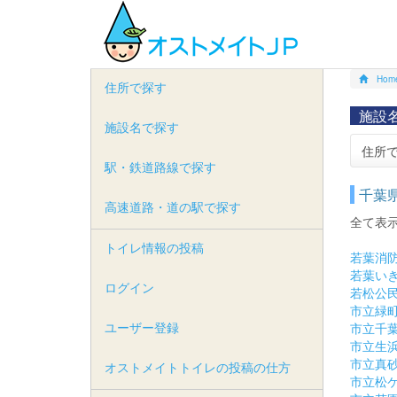
Hom
住所で探す
施設
施設名で探す
住所
駅・鉄道路線で探す
千葉
高速道路・道の駅で探す
全て表
トイレ情報の投稿
若葉消
若葉い
ログイン
若松公
市立緑
ユーザー登録
市立千
市立生
市立真
オストメイトトイレの投稿の仕方
市立松