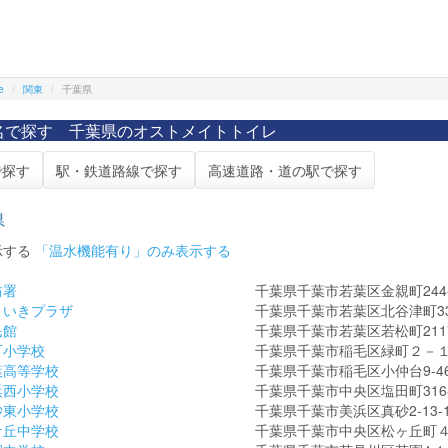
e
関東
千葉県
名で探す 千葉県のオストメイトトイレ
で探す
駅・鉄道路線で探す
高速道路・道の駅で探す
県
示する
「温水機能有り」のみ表示する
防署
千葉県千葉市若葉区金親町244-
きいきプラザ
千葉県千葉市若葉区北谷津町33
民館
千葉県千葉市若葉区若松町2117
町小学校
千葉県千葉市稲毛区緑町２－
葉高等学校
千葉県千葉市稲毛区小仲台9-46
浜西小学校
千葉県千葉市中央区塩田町316-
砂東小学校
千葉県千葉市美浜区真砂2-13-
ケ丘中学校
千葉県千葉市中央区松ヶ丘町