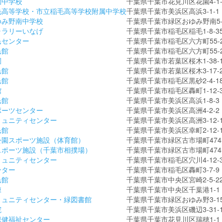
園中学校
千葉県千葉市花見川区花園4-1-
毛高等学校・市立稲毛高等学校附属中学校
千葉県千葉市美浜区高浜3-1-1
ゆみ野南中学校
千葉県千葉市緑区おゆみ野南5-
ャラリーいなげ
千葉県千葉市稲毛区稲毛1-8-3
民センター
千葉県千葉市稲毛区六方町55-2
民館
千葉県千葉市稲毛区六方町55-2
園
千葉県千葉市若葉区桜木1-38-
民館
千葉県千葉市若葉区桜木3-17-2
民館
千葉県千葉市稲毛区黒砂2-4-1
館
千葉県千葉市稲毛区轟町1-12-
民館
千葉県千葉市美浜区高浜1-8-3
ポーツセンター
千葉県千葉市美浜区高洲4-2-2
ミュニティセンター
千葉県千葉市美浜区高洲3-12-
民館
千葉県千葉市美浜区幸町2-12-1
公園スポーツ施設（体育館）
千葉県千葉市緑区古市場町474-
スポーツ施設（千葉市相撲場）
千葉県千葉市緑区古市場町474-
ミュニティセンター
千葉県千葉市稲毛区穴川4-12-
ンター
千葉県千葉市稲毛区轟町3-7-9
民館
千葉県千葉市中央区宮崎2-5-2
棟
千葉県千葉市中央区千葉港1-1
ミュニティセンター・緑図書館
千葉県千葉市緑区おゆみ野3-15
院
千葉県千葉市美浜区磯辺3-31-
保健福祉センター
千葉県千葉市花見川区瑞穂1-1