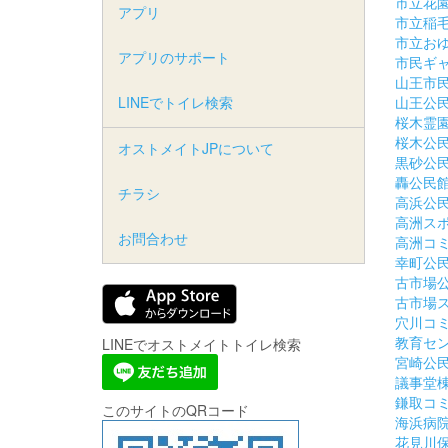
市立花
アプリ
市立稲
市立お
アプリのサポート
市民ギ
山王市
LINEでトイレ検索
山王公
桜木霊
桜木公
オストメイトJPについて
黒砂公
轟公民
チラシ
高浜公
高洲ス
お問合わせ
高洲コ
幸町公
古市場
古市場
穴川コ
教育セ
LINEでオストメイトトイレ検索
宮崎公
議事堂
鎌取コ
このサイトのQRコード
海浜病
花見川