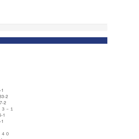
1
3-2
-2
１３－１
-1
1
1
４４０