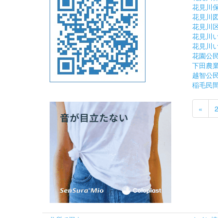
花見川
花見川
花見川
花見川
花見川
花園公
下田農
越智公
稲毛民
«