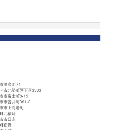
播磨3171
べ市北勢町阿下喜3533
市富士町8-15
市曽井町391-2
市市上海老町
町北福崎
市市日永
町宿野