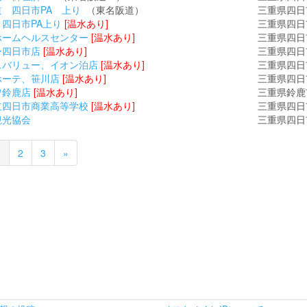
 四日市PA 上り
（東名阪道）
三重県四日
四日市PA上り
[温水あり]
三重県四日
ホームヘルスセンター
[温水あり]
三重県四日
ー四日市店
[温水あり]
三重県四日
スバリュー、イオン泊店
[温水あり]
三重県四日
ホーテ、笹川店
[温水あり]
三重県四日
ワ鈴鹿店
[温水あり]
三重県鈴鹿
立四日市商業高等学校
[温水あり]
三重県四日
観光協会
三重県四日
1
2
3
»