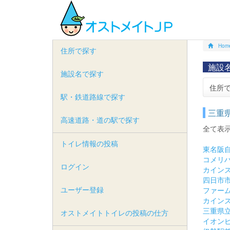
Hom
住所で探す
施設
施設名で探す
住所
駅・鉄道路線で探す
三重
高速道路・道の駅で探す
全て表
トイレ情報の投稿
東名阪自
コメリ
ログイン
カイン
四日市市
ユーザー登録
ファー
カイン
三重県
オストメイトトイレの投稿の仕方
イオン