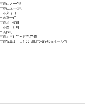
市市山之一色町
市市山之一色町
市市久保田
市市富士町
市市泊小柳町
市市西日野町
市高岡町
市市尾平町字永代寺2745
市市安島１丁目1-56 四日市物産観光ホール内