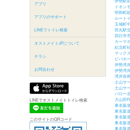
伊勢駅
アプリ
イオン
明和町
アプリのサポート
ルート
玉城町
LINEでトイレ検索
田丸駅
四日市
カーマ
オストメイトJPについて
紀北町社
マック
チラシ
ビバホ
伊勢湾
お問合わせ
伊勢湾
湾岸長
土山サ
土山サ
バロー
大山田P
LINEでオストメイトトイレ検索
東名阪道
東名阪道
東名阪道
このサイトのQRコード
東名阪道
東名阪道