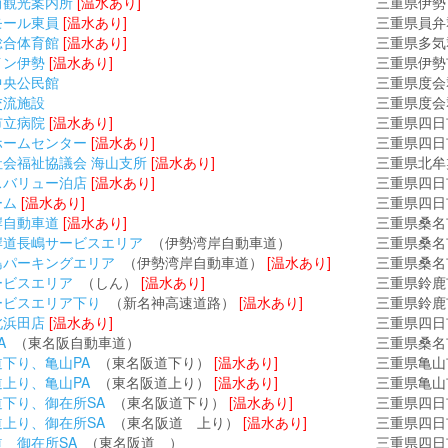
前観光案内所
[温水あり]
三重県伊勢
モール東員
[温水あり]
三重県員弁
総合体育館
[温水あり]
三重県多気郡
イン伊勢
[温水あり]
三重県伊勢
中央公民館
三重県度会
交流施設
三重県度会
市立病院
[温水あり]
三重県四日
ホームセンター
[温水あり]
三重県四日
会福祉協議会 海山支所
[温水あり]
三重県北牟
スバリュー泊店
[温水あり]
三重県四日
ーム
[温水あり]
三重県四日
岸自動車道
[温水あり]
三重県桑名
岸道長嶋サービスエリア
（伊勢湾岸自動車道）
三重県桑名
島パーキングエリア
（伊勢湾岸自動車道）
[温水あり]
三重県桑名
ービスエリア
（しん）
[温水あり]
三重県鈴鹿
ービスエリア下り
（新名神高速道路）
[温水あり]
三重県鈴鹿
北浜田店
[温水あり]
三重県四日
A
（東名阪自動車道）
三重県桑名
下り、亀山PA
（東名阪道下り）
[温水あり]
三重県亀山
上り、亀山PA
（東名阪道上り）
[温水あり]
三重県亀山
下り、御在所SA
（東名阪道下り）
[温水あり]
三重県四日
上り、御在所SA
（東名阪道 上り）
[温水あり]
三重県四日
 御在所SA
（東名阪道 ）
三重県四日