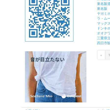
東名阪道
東名阪 
ヤガミ
ラ・ム
マック
ドンキ
オオク
三重県
四日市
«