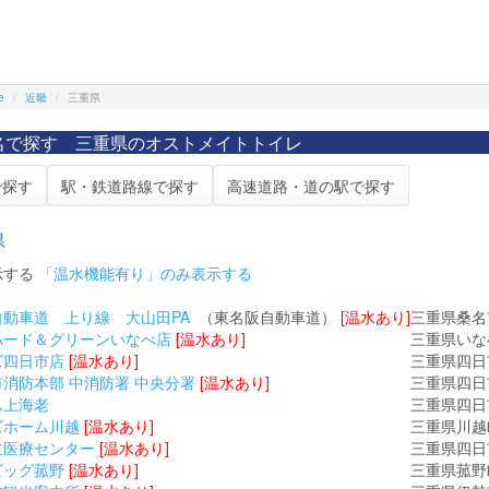
e
近畿
三重県
名で探す 三重県のオストメイトトイレ
で探す
駅・鉄道路線で探す
高速道路・道の駅で探す
県
示する
「温水機能有り」のみ表示する
動車道 上り線 大山田PA
（東名阪自動車道）
[温水あり]
三重県桑名市
ハード＆グリーンいなべ店
[温水あり]
三重県いな
ズ四日市店
[温水あり]
三重県四日市
消防本部 中消防署 中央分署
[温水あり]
三重県四日市
ム上海老
三重県四日
ズホーム川越
[温水あり]
三重県川越
立医療センター
[温水あり]
三重県四日
ビッグ菰野
[温水あり]
三重県菰野