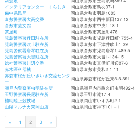
新倉敷
岡山県倉敷市玉島爪崎390-4
インテリアセンター くらしき
岡山県倉敷市鳥羽37-1
備中県民局
岡山県倉敷市羽島1083
倉敷警察署大高交番
岡山県倉敷市西中新田137-12
倉敷市芸文館
岡山県倉敷市中央1-18-1
茶屋町
岡山県倉敷市茶屋町478
児島警察署稗田駐在所
岡山県倉敷市児島稗田町1755-4
児島警察署吹上駐在所
岡山県倉敷市下津井吹上1-29
児島警察署唐琴駐在所
岡山県倉敷市児島唐琴1-489-5
児島警察署大畠駐在所
岡山県倉敷市大畠1-134-15
総社警察署川辺交番
岡山県倉敷市真備町川辺87-6
赤木医科器械
岡山県倉敷市美和2-1-11
赤磐市桜が丘いきいき交流センタ
岡山県赤磐市桜が丘東5-5-391
ー
瀬戸内警察署虫明駐在所
岡山県瀬戸内市邑久町虫明492-4
玉野警察署長尾駐在所
岡山県玉野市滝17-4
補助陸上競技場
岡山県岡山市いずみ町2-1
山陽マルナカ東岡山店
岡山県岡山市神下101－1
«
1
2
3
»