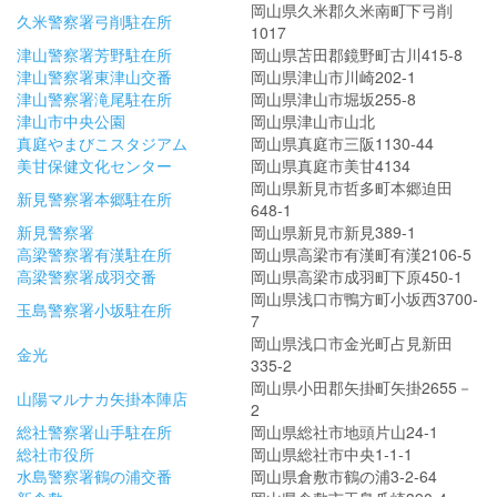
岡山県久米郡久米南町下弓削
久米警察署弓削駐在所
1017
津山警察署芳野駐在所
岡山県苫田郡鏡野町古川415-8
津山警察署東津山交番
岡山県津山市川崎202-1
津山警察署滝尾駐在所
岡山県津山市堀坂255-8
津山市中央公園
岡山県津山市山北
真庭やまびこスタジアム
岡山県真庭市三阪1130-44
美甘保健文化センター
岡山県真庭市美甘4134
岡山県新見市哲多町本郷迫田
新見警察署本郷駐在所
648-1
新見警察署
岡山県新見市新見389-1
高梁警察署有漢駐在所
岡山県高梁市有漢町有漢2106-5
高梁警察署成羽交番
岡山県高梁市成羽町下原450-1
岡山県浅口市鴨方町小坂西3700-
玉島警察署小坂駐在所
7
岡山県浅口市金光町占見新田
金光
335-2
岡山県小田郡矢掛町矢掛2655－
山陽マルナカ矢掛本陣店
2
総社警察署山手駐在所
岡山県総社市地頭片山24-1
総社市役所
岡山県総社市中央1-1-1
水島警察署鶴の浦交番
岡山県倉敷市鶴の浦3-2-64