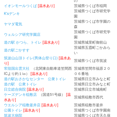
の
イオンモールつくば
[温水あり]
茨城県つくば市稲岡
茨城県つくば市研究学
K'sデンキ
園
茨城県つくば市学園の
ヤマダ電気
森
茨城県つくば市研究学
ウェルシア研究学園店
園
道の駅 かつら、トイレ
[温水あり]
茨城県城里町御前山
茨城県五霞町ごかみら
道の駅ごかすす
い
筑波山山頂トイレ(男体山登り口)
[温水あ
茨城県つくば市筑波
り]
常陸国出雲大社
（北関東自動車道笠間西
茨城県笠間市福原２０
ICより約１㎞）
[温水あり]
０６番地
道の駅おさかなセンター 公衆トイレ
茨城県日立市みなと町
道の駅 公衆トイレ
茨城県日立市みなと町
日立総合病院
[温水あり]
茨城県日立市城南町
ケーズデンキ稲敷店
（国道51号線）
[温
茨城県稲敷市西代
水あり]
ウエルシア稲敷釜井店
[温水あり]
茨城県稲敷市釜井
公園トイレ
[温水あり]
茨城県つくば市学園南
筑波大病院
茨城県つくば市天久保