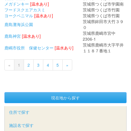
メガドンキー
[温水あり]
茨城県つくば市学園南
フードスクエアカスミ
茨城県つくば市竹園
ヨークベニマル
[温水あり]
茨城県つくば市竹園
茨城県鉾田市大竹３９
鹿島灘海浜公園
０
茨城県鹿嶋市宮中
鹿島神宮
[温水あり]
2306-1
茨城県鹿嶋市大字平井
鹿嶋市役所 保健センター
[温水あり]
１１８７番地１
«
1
2
3
4
5
»
現在地から探す
住所で探す
施設名で探す