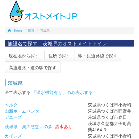
Home
関東
茨城県
施設名で探す 茨城県のオストメイトトイレ
現在地から探す
住所で探す
駅・鉄道路線で探す
高速道路・道の駅で探す
茨城県
全て表示する
「温水機能有り」のみ表示する
ベルク
茨城県つくば市小野崎
山新ホームセンター
茨城県つくば市面野井
デニーズ
茨城県つくば市春日
茨城県久慈郡大子町高
茨城県 奥久慈憩いの森
[温水あり]
柴4164-3
カインズ
茨城県つくば市小野崎