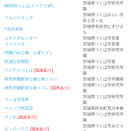
茨城県つくば市研究学
MOVIXつくば(イーアス3F)
園
茨城県つくばみらい市
ツルハドラッグ
富士見ヶ丘
茨城県常総市むすびま
TSUTAYA
ち
エキスポセンター
茨城県つくば市吾妻
コリドイオ
茨城県つくば市吾妻
茨城県つくば市研究学
学園の杜公園 公衆トイレ
園
筑波記念病院
茨城県つくば市要
茨城県つくば市研究学
イーアスつくば
[温水あり]
園
研究学園駅前公園公衆トイレ
茨城県つくば市学園南
茨城県つくば市研究学
研究学園駅前公衆トイレ
[温水あり]
園
茨城県つくば市研究学
つくば市役所
園
ベイシア阿見店
茨城県阿見町荒川本郷
茨城県つくば市研究学
サンキ
[温水あり]
園
茨城県つくば市みどり
ビックハウス
[温水あり]