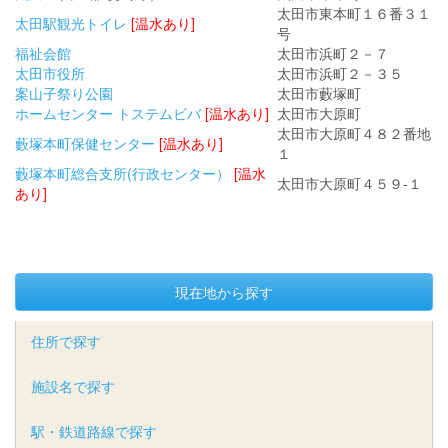
太田市東本町１６番３１
太田駅観光トイレ
[温水あり]
号
福祉会館
太田市浜町２－７
太田市役所
太田市浜町２－３５
案山子祭り公園
太田市藪塚町
ホームセンター トステムビバ
[温水あり]
太田市大原町
太田市大原町４８２番地
藪塚本町保健センター
[温水あり]
１
藪塚本町総合支所(行政センター）
[温水
太田市大原町４５９-１
あり]
現在地から探す
住所で探す
施設名で探す
駅・鉄道路線で探す