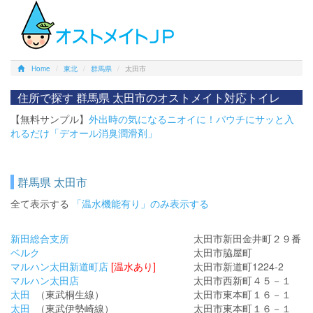
Home
東北
群馬県
太田市
住所で探す 群馬県 太田市のオストメイト対応トイレ
【無料サンプル】
外出時の気になるニオイに！パウチにサッと入
れるだけ「デオール消臭潤滑剤」
群馬県 太田市
全て表示する
「温水機能有り」のみ表示する
新田総合支所
太田市新田金井町２９番
ベルク
太田市脇屋町
マルハン太田新道町店
[温水あり]
太田市新道町1224-2
マルハン太田店
太田市西新町４５－１
太田
（東武桐生線）
太田市東本町１６－１
太田
（東武伊勢崎線）
太田市東本町１６－１