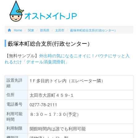
Home
関東
群馬県
太田市
藪塚本町総合支所(行政センター）
藪塚本町総合支所(行政センター）
【無料サンプル】
外出時の気になるニオイに！パウチにサッと入
れるだけ「デオール消臭潤滑剤」
設置先詳
1Ｆ多目的トイレ内（エレベーター隣）
細
住所
太田市大原町４５９-１
電話番号
0277-78-2111
利用可能
８:３０～１７:３０(予定）
時間
利用制限
開館時間内は誰でも利用可能
機能詳