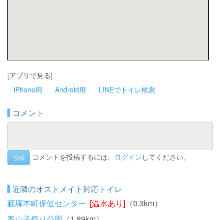
[アプリで見る]
iPhone用
Android用
LINEでトイレ検索
コメント
コメントを投稿するには、
ログイン
してください。
投稿
近隣のオストメイト対応トイレ
藪塚本町保健センター
[温水あり]
（0.3km）
案山子祭り公園
（1.89km）