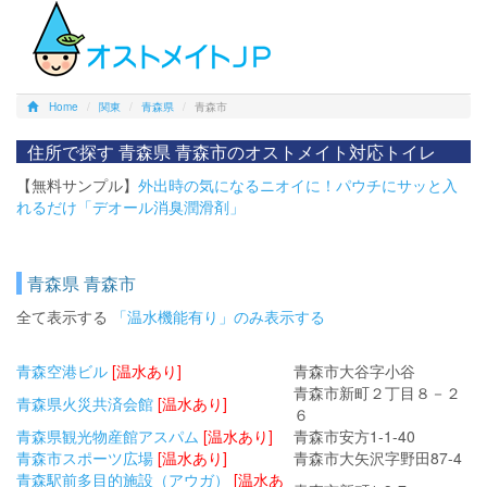
Home
関東
青森県
青森市
住所で探す 青森県 青森市のオストメイト対応トイレ
【無料サンプル】
外出時の気になるニオイに！パウチにサッと入
れるだけ「デオール消臭潤滑剤」
青森県 青森市
全て表示する
「温水機能有り」のみ表示する
青森空港ビル
[温水あり]
青森市大谷字小谷
青森市新町２丁目８－２
青森県火災共済会館
[温水あり]
６
青森県観光物産館アスパム
[温水あり]
青森市安方1-1-40
青森市スポーツ広場
[温水あり]
青森市大矢沢字野田87-4
青森駅前多目的施設（アウガ）
[温水あ