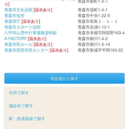
青森市新町1-3-7
り]
青森市文化会館
[温水あり]
青森市堤町1-4-1
青森市役所
青森市中央1-22-5
青森県庁
[温水あり]
青森市長島１－１－１
青森市スポーツ会館
青森市合浦1-13-1
八甲田山雪中行軍遭難資料館
青森市幸畑字阿部野163-4
A-FACTORY
[温水あり]
青森市柳川1-4-2
青森市民ホール
[温水あり]
青森市柳川1-2-14
青森市西部市民センター
[温水あり]
青森市新城字平岡163-22
現在地から探す
住所で探す
施設名で探す
駅・鉄道路線で探す