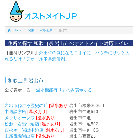
Home
関東
和歌山県
岩出市
住所で探す 和歌山県 岩出市のオストメイト対応トイレ
【無料サンプル】
外出時の気になるニオイに！パウチにサッと入
れるだけ「デオール消臭潤滑剤」
和歌山県 岩出市
全て表示する
「温水機能有り」のみ表示する
岩出市ねごろ歴史の丘
[温水あり]
岩出市根来2020-1
中迫診療所
[温水あり]
岩出市中迫553-1
メッサオークワ
[温水あり]
岩出市中迫
松源 岩出中迫店
[温水あり]
岩出市中迫562-1
西松屋 岩出中迫店
[温水あり]
岩出市中迫106-1
上新電機岩出店
[温水あり]
岩出市西野25