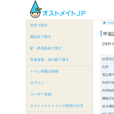
Hom
住所で探す
中迫
施設名で探す
【無料
駅・鉄道路線で探す
設置先
高速道路・道の駅で探す
住所
トイレ情報の投稿
電話番
ログイン
利用可
利用制
ユーザー登録
機能詳
オストメイトトイレの投稿の仕方
温水機
特記事