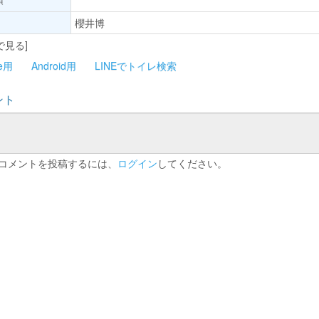
櫻井博
で見る]
ne用
Android用
LINEでトイレ検索
ント
コメントを投稿するには、
ログイン
してください。