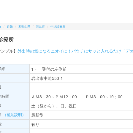
e
近畿
和歌山県
岩出市
中迫診療所
診療所
サンプル】
外出時の気になるニオイに！パウチにサッと入れるだけ「デ
詳細
1Ｆ 受付の左側前
岩出市中迫553-1
号
能時間
ＡＭ8；30～ＰＭ12；00 ＰＭ3；00～19；00
限
土（昼から）、日、祝日
細
（補足説明）
最新型
能
有り
項