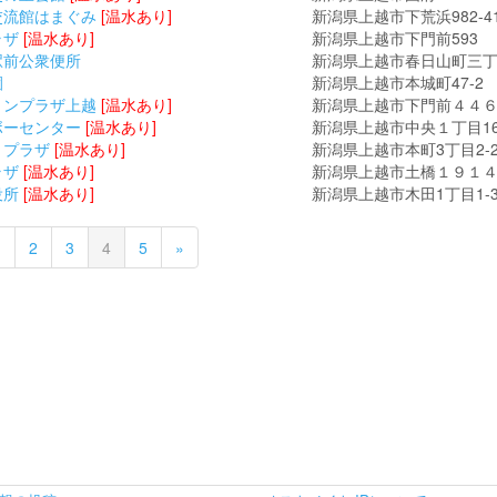
交流館はまぐみ
[温水あり]
新潟県上越市下荒浜982-4
ラザ
[温水あり]
新潟県上越市下門前593
駅前公衆便所
新潟県上越市春日山町三丁目1
園
新潟県上越市本城町47-2
ョンプラザ上越
[温水あり]
新潟県上越市下門前４４
ボーセンター
[温水あり]
新潟県上越市中央１丁目16
りプラザ
[温水あり]
新潟県上越市本町3丁目2-2
ラザ
[温水あり]
新潟県上越市土橋１９１
役所
[温水あり]
新潟県上越市木田1丁目1-
1
2
3
4
5
»