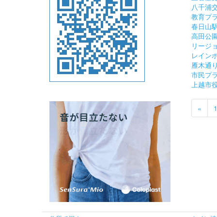
八千浦
教育プ
春日山
高田公
リージ
レイン
雁木通
市民プ
上越市
«