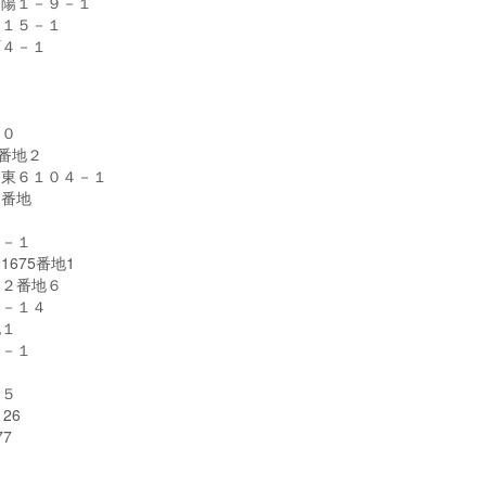
向陽１－９－１
－１５－１
町４－１
５０
番地２
口東６１０４－１
１番地
１－１
675番地1
目２番地６
４－１４
地１
１－１
０
淵５
26
7