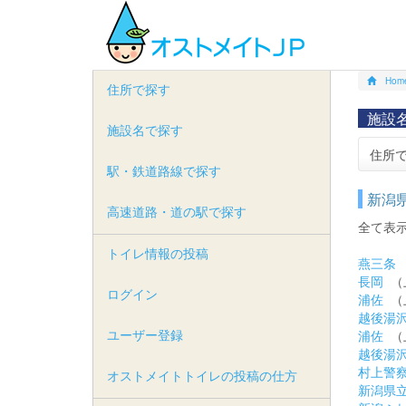
Hom
住所で探す
施設
施設名で探す
住所
駅・鉄道路線で探す
新潟
高速道路・道の駅で探す
全て表
トイレ情報の投稿
燕三条
長岡
（
ログイン
浦佐
（
越後湯
ユーザー登録
浦佐
（
越後湯
村上警
オストメイトトイレの投稿の仕方
新潟県