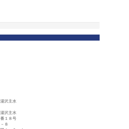
字湯沢主水
字湯沢主水
３番１８号
２－８