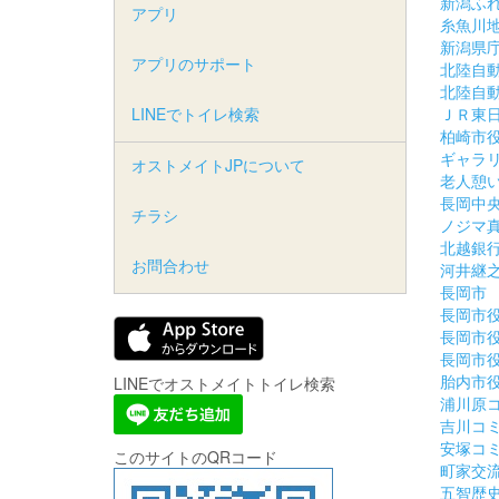
新潟ふ
アプリ
糸魚川
新潟県
アプリのサポート
北陸自
北陸自
LINEでトイレ検索
ＪＲ東
柏崎市
ギャラ
オストメイトJPについて
老人憩
長岡中
チラシ
ノジマ
北越銀
お問合わせ
河井継
長岡市
長岡市
長岡市
長岡市
胎内市
LINEでオストメイトトイレ検索
浦川原
吉川コ
安塚コ
このサイトのQRコード
町家交
五智歴