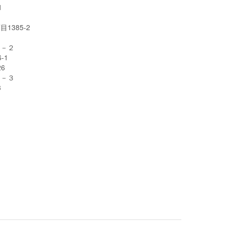
1
385-2
６－２
-1
6
４－３
3