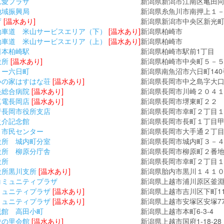
れ愛プラザ
新潟県新潟市江南区亀田
地域振興局
新潟県糸魚川市南押上１
庁
[温水あり]
新潟県新潟市中央区新光
動車道 米山サービスエリア（下）
[温水あり]
新潟県柏崎市
動車道 米山サービスエリア（上）
[温水あり]
新潟県柏崎市
日本柏崎駅
新潟県柏崎市駅前1丁目
役所
[温水あり]
新潟県柏崎市中央町５－
リー六日町
新潟県南魚沼市六日町140
いの家はすはな荘
[温水あり]
新潟県長岡市中之島字大
央総合病院
[温水あり]
新潟県長岡市川崎２０４
真電長岡店
[温水あり]
新潟県長岡市堺東町２２
行長岡市役所支店
新潟県長岡市幸町２丁目
之介記念館
新潟県長岡市長町１丁目甲1
 市民センター
新潟県長岡市大手通２丁
役所 城内町分室
新潟県長岡市城内町３－
役所 柳原分庁舎
新潟県長岡市柳原町２番
役所
新潟県長岡市幸町２丁目
役所黒川支所
[温水あり]
新潟県胎内市黒川１４１
コミュニティプラザ
新潟県上越市浦川原区釜
ミュニティプラザ
[温水あり]
新潟県上越市吉川区下町11
ミュニティプラザ
[温水あり]
新潟県上越市安塚区安塚77
流館 高田小町
新潟県上越市本町6-3-4
史の里会館
[温水あり]
新潟県上越市国府1-18-28