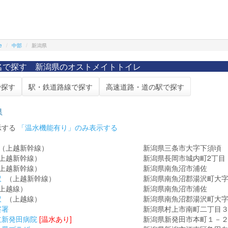
e
中部
新潟県
名で探す 新潟県のオストメイトトイレ
で探す
駅・鉄道路線で探す
高速道路・道の駅で探す
県
示する
「温水機能有り」のみ表示する
（上越新幹線）
新潟県三条市大字下須頃
上越新幹線）
新潟県長岡市城内町2丁目
上越新幹線）
新潟県南魚沼市浦佐
沢
（上越新幹線）
新潟県南魚沼郡湯沢町大
上越線）
新潟県南魚沼市浦佐
沢
（上越線）
新潟県南魚沼郡湯沢町大
察署
新潟県村上市南町二丁目
立新発田病院
[温水あり]
新潟県新発田市本町１－