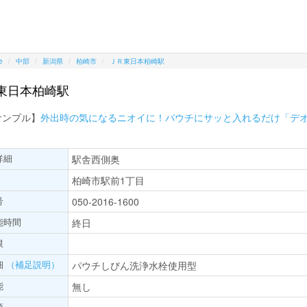
e
中部
新潟県
柏崎市
ＪＲ東日本柏崎駅
東日本柏崎駅
サンプル】
外出時の気になるニオイに！パウチにサッと入れるだけ「デ
詳細
駅舎西側奥
柏崎市駅前1丁目
号
050-2016-1600
能時間
終日
限
細
（補足説明）
パウチしびん洗浄水栓使用型
能
無し
項