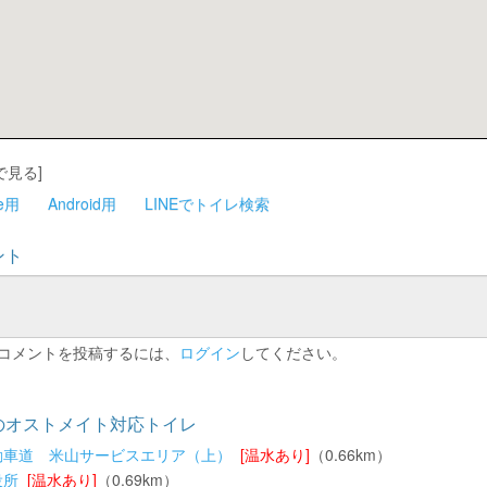
で見る]
ne用
Android用
LINEでトイレ検索
ント
コメントを投稿するには、
ログイン
してください。
のオストメイト対応トイレ
動車道 米山サービスエリア（上）
[温水あり]
（0.66km）
役所
[温水あり]
（0.69km）