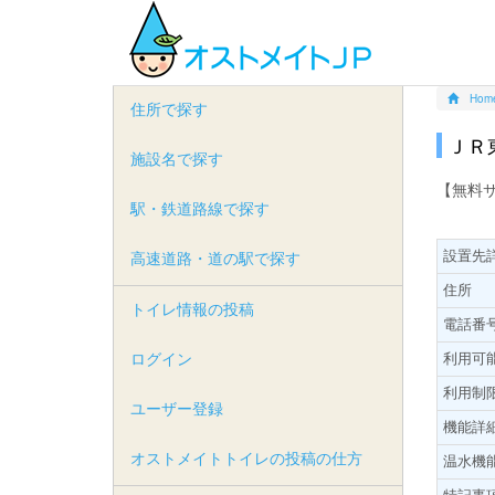
Hom
住所で探す
ＪＲ
施設名で探す
【無料
駅・鉄道路線で探す
設置先
高速道路・道の駅で探す
住所
トイレ情報の投稿
電話番
ログイン
利用可
利用制
ユーザー登録
機能詳
オストメイトトイレの投稿の仕方
温水機
特記事