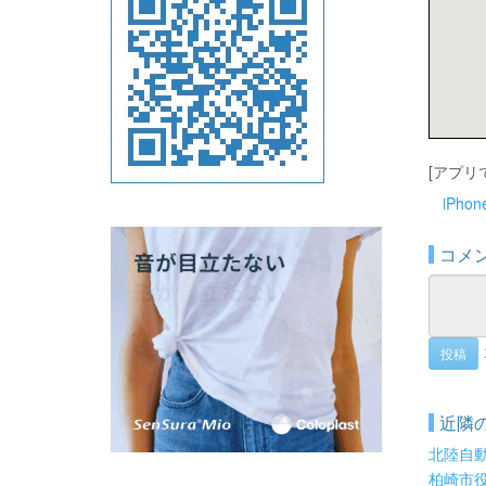
[アプリ
iPho
コメ
投稿
近隣
北陸自
柏崎市