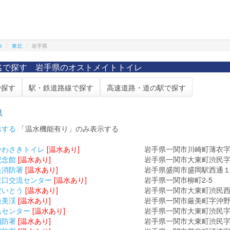
e
東北
岩手県
名で探す 岩手県のオストメイトトイレ
で探す
駅・鉄道路線で探す
高速道路・道の駅で探す
県
示する
「温水機能有り」のみ表示する
かわさきトイレ
[温水あり]
岩手県一関市川崎町薄衣字法
記念館
[温水あり]
岩手県一関市大東町渋民字伊
央消防署
[温水あり]
岩手県盛岡市盛岡駅西通１丁
東口交流センター
[温水あり]
岩手県一関市柳町2-5
だいとう
[温水あり]
岩手県一関市大東町渋民西風
厳美渓
[温水あり]
岩手県一関市厳美町字沖野
民センター
[温水あり]
岩手県一関市大東町渋民字
消防署
[温水あり]
岩手県一関市大東町渋民字大