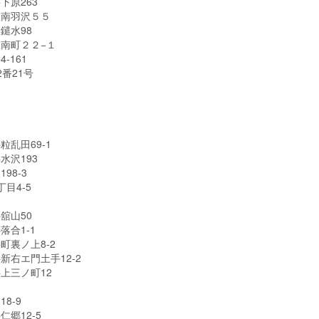
下原263
根南羽沢５５
鑓水98
南町２２−１
-161
番21号
乱田69-1
水沢193
98-3
目4-5
舘山50
合1-1
町裏ノ上8-2
右エ門土手12-2
上三ノ町12
8-9
郷12-5