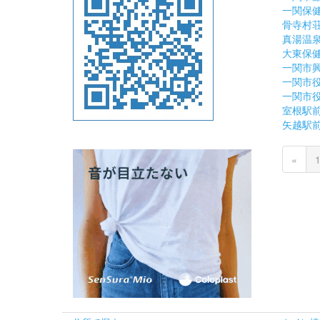
一関保
骨寺村
真湯温
大東保
一関市
一関市
一関市
室根駅
矢越駅
«