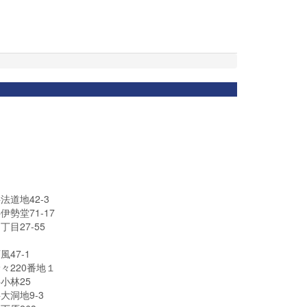
道地42-3
勢堂71-17
目27-55
47-1
々220番地１
小林25
洞地9-3