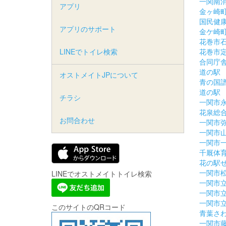
一関南
アプリ
金ヶ崎
国民健
アプリのサポート
金ケ崎
花巻市
LINEでトイレ検索
花巻市
合同庁
道の駅
オストメイトJPについて
青の国
道の駅
チラシ
一関市
花泉総
お問合わせ
一関市
一関市
一関市
千厩体
花の駅
一関市
LINEでオストメイトトイレ検索
一関市
一関市
一関市
このサイトのQRコード
青葉さ
一関市