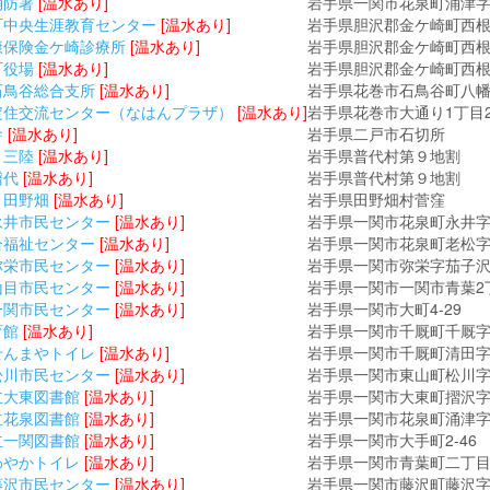
消防署
[温水あり]
岩手県一関市花泉町涌津字
町中央生涯教育センター
[温水あり]
岩手県胆沢郡金ケ崎町西
康保険金ケ崎診療所
[温水あり]
岩手県胆沢郡金ケ崎町西根
町役場
[温水あり]
岩手県胆沢郡金ケ崎町西根
⽯⿃⾕総合⽀所
[温水あり]
岩手県花巻市石鳥谷町八幡4
定住交流センター（なはんプラザ）
[温水あり]
岩手県花巻市大通り1丁目2
舎
[温水あり]
岩手県二戸市石切所
 三陸
[温水あり]
岩手県普代村第９地割
譜代
[温水あり]
岩手県普代村第９地割
 田野畑
[温水あり]
岩手県田野畑村菅窪
永井市民センター
[温水あり]
岩手県一関市花泉町永井字粒
合福祉センター
[温水あり]
岩手県一関市花泉町老松字
弥栄市民センター
[温水あり]
岩手県一関市弥栄字茄子沢1
山目市民センター
[温水あり]
岩手県一関市一関市青葉2丁
一関市民センター
[温水あり]
岩手県一関市大町4-29
育館
[温水あり]
岩手県一関市千厩町千厩字
せんまやトイレ
[温水あり]
岩手県一関市千厩町清田字落
松川市民センター
[温水あり]
岩手県一関市東山町松川字
立大東図書館
[温水あり]
岩手県一関市大東町摺沢字新
立花泉図書館
[温水あり]
岩手県一関市花泉町涌津字
立一関図書館
[温水あり]
岩手県一関市大手町2-46
わやかトイレ
[温水あり]
岩手県一関市青葉町二丁目1
藤沢市民センター
[温水あり]
岩手県一関市藤沢町藤沢字仁