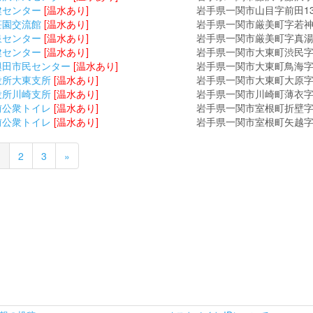
健センター
[温水あり]
岩手県一関市山目字前田13
荘園交流館
[温水あり]
岩手県一関市厳美町字若神子
泉センター
[温水あり]
岩手県一関市厳美町字真湯
健センター
[温水あり]
岩手県一関市大東町渋民字大
興田市民センター
[温水あり]
岩手県一関市大東町鳥海字細
役所大東支所
[温水あり]
岩手県一関市大東町大原字川
役所川崎支所
[温水あり]
岩手県一関市川崎町薄衣字
前公衆トイレ
[温水あり]
岩手県一関市室根町折壁字大
前公衆トイレ
[温水あり]
岩手県一関市室根町矢越字五
1
2
3
»