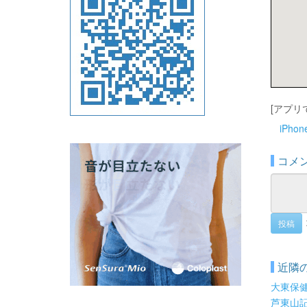
[アプリ
iPho
コメ
投稿
近隣
大東保
芦東山