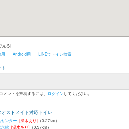
で見る]
ne用
Android用
LINEでトイレ検索
ント
コメントを投稿するには、
ログイン
してください。
のオストメイト対応トイレ
健センター
[温水あり]
（0.27km）
記念館
[温水あり]
（0.37km）