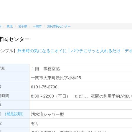
e
東北
岩手県
一関市
渋民市民センター
市民センター
サンプル】
外出時の気になるニオイに！パウチにサッと入れるだけ「デ
詳細
１階 事務室脇
一関市大東町渋民字小林25
号
0191-75-2706
能時間
8:30～22:00（平日） ただし、夜間の利用予約が無い
限
細
（補足説明）
汚水流シャワー型
能
有り
項