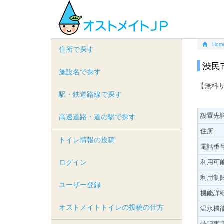
Hom
住所で探す
渋民
施設名で探す
【無料
駅・鉄道路線で探す
設置先
高速道路・道の駅で探す
住所
トイレ情報の投稿
電話番
ログイン
利用可
利用制
ユーザー登録
機能詳
オストメイトトイレの投稿の仕方
温水機
特記事