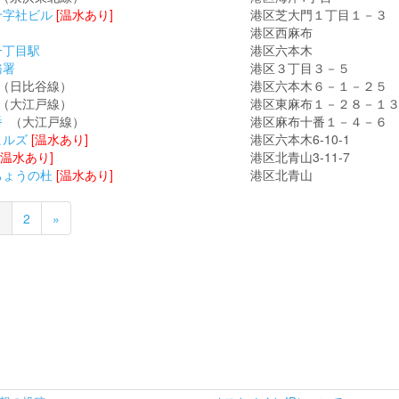
十字社ビル
[温水あり]
港区芝大門１丁目１－３
港区西麻布
一丁目駅
港区六本木
務署
港区３丁目３－５
（日比谷線）
港区六本木６－１－２５
（大江戸線）
港区東麻布１－２８－１
番
（大江戸線）
港区麻布十番１－４－６
ヒルズ
[温水あり]
港区六本木6-10-1
[温水あり]
港区北青山3-11-7
ちょうの杜
[温水あり]
港区北青山
1
2
»