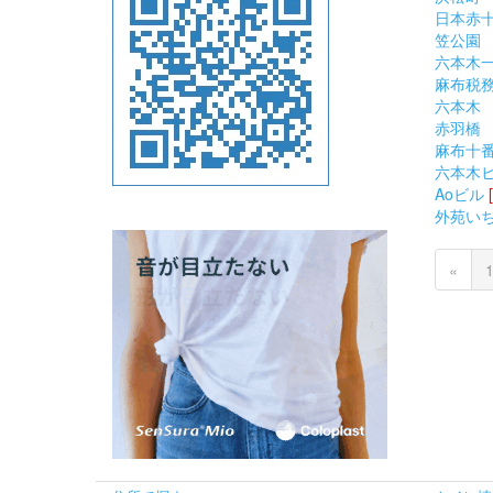
日本赤
笠公園
六本木
麻布税
六本木
赤羽橋
麻布十
六本木
Aoビル
外苑い
«