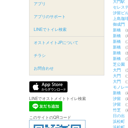
大門駅
アプリ
セレス
汐留ビ
アプリのサポート
上島珈
御成門
LINEでトイレ検索
新橋
（
新橋
（
新橋
（
オストメイトJPについて
新橋
（
新橋
（
チラシ
新橋
（
芝公園
お問合わせ
大門
（
大門
（
大門
（
モノレ
新橋
（
LINEでオストメイトトイレ検索
汐留
（
汐留
（
竹芝
（
日の出
このサイトのQRコード
浜松町
浜松町