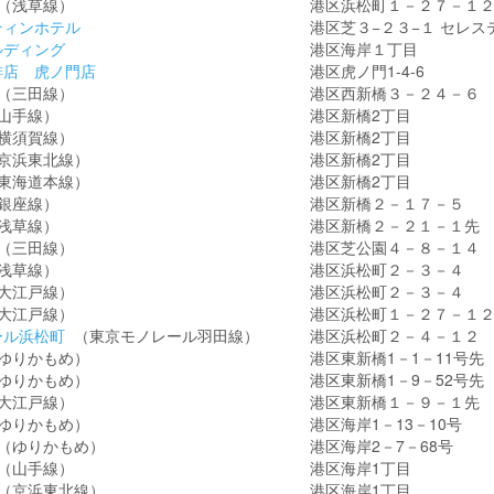
（浅草線）
港区浜松町１－２７－１
ティンホテル
港区芝３−２３−１ セレ
ルディング
港区海岸１丁目
琲店 虎ノ門店
港区虎ノ門1-4-6
（三田線）
港区西新橋３－２４－６
山手線）
港区新橋2丁目
横須賀線）
港区新橋2丁目
京浜東北線）
港区新橋2丁目
東海道本線）
港区新橋2丁目
銀座線）
港区新橋２－１７－５
浅草線）
港区新橋２－２１－１先
（三田線）
港区芝公園４－８－１４
浅草線）
港区浜松町２－３－４
大江戸線）
港区浜松町２－３－４
大江戸線）
港区浜松町１－２７－１
ール浜松町
（東京モノレール羽田線）
港区浜松町２－４－１２
ゆりかもめ）
港区東新橋1－1－11号先
ゆりかもめ）
港区東新橋1－9－52号先
大江戸線）
港区東新橋１－９－１先
ゆりかもめ）
港区海岸1－13－10号
（ゆりかもめ）
港区海岸2－7－68号
（山手線）
港区海岸1丁目
（京浜東北線）
港区海岸1丁目