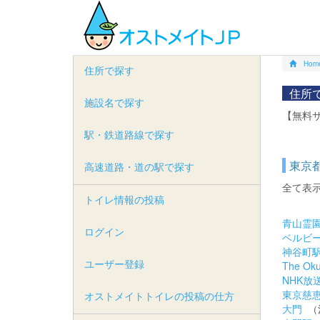
Hom
住所で探す
住所
施設名で探す
【無料
駅・鉄道路線で探す
東京都
高速道路・道の駅で探す
全て表
トイレ情報の投稿
青山霊
ログイン
ベルビ
神谷町
ユーザー登録
The Oku
NHK放
東京慈
オストメイトトイレの投稿の仕方
大門
（