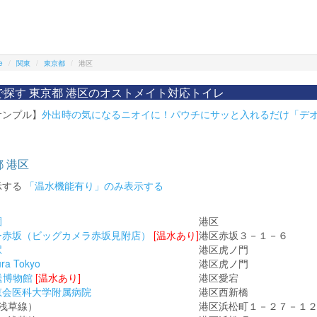
e
関東
東京都
港区
で探す 東京都 港区のオストメイト対応トイレ
サンプル】
外出時の気になるニオイに！パウチにサッと入れるだけ「デ
 港区
示する
「温水機能有り」のみ表示する
園
港区
ー赤坂（ビッグカメラ赤坂見附店）
[温水あり]
港区赤坂３－１－６
駅
港区虎ノ門
ra Tokyo
港区虎ノ門
送博物館
[温水あり]
港区愛宕
恵会医科大学附属病院
港区西新橋
浅草線）
港区浜松町１－２７－１