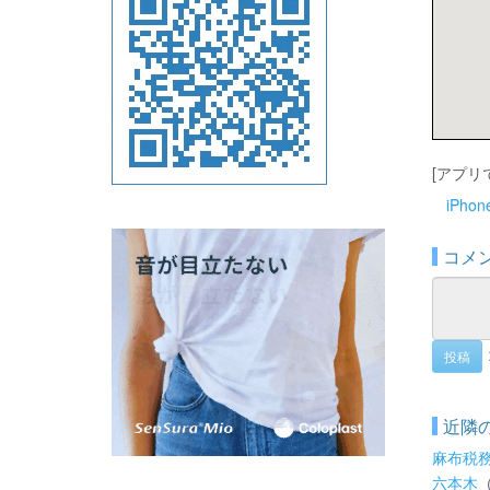
[アプリ
iPho
コメ
投稿
近隣
麻布税
六本木
（