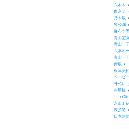
六本木
（
東京ミ
乃木坂
（
笠公園
（
麻布十
青山霊
青山一
六本木
青山一
赤坂
（1
根津美
ベルビ
外苑い
赤羽橋
（
The Oku
永田町
表参道
（
日本財