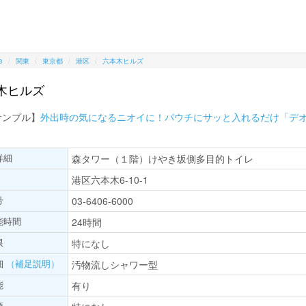
e
関東
東京都
港区
六本木ヒルズ
木ヒルズ
サンプル】
外出時の気になるニオイに！パウチにサッと入れるだけ「デ
詳細
森タワー（１階）けやき坂側多目的トイレ
港区六本木6-10-1
号
03-6406-6000
能時間
24時間
限
特になし
細
（補足説明）
汚物流しシャワー型
能
有り
項