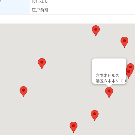
特になし
江戸前研一
六本木ヒルズ
港区六本木6-10-1