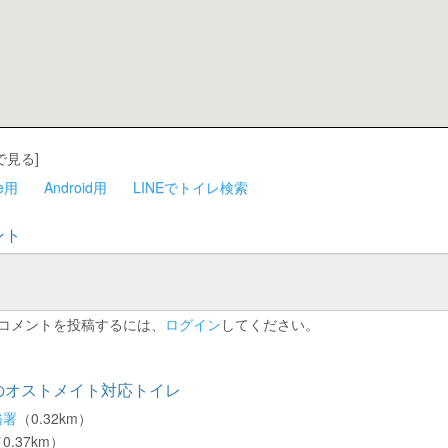
で見る]
ne用
Android用
LINEでトイレ検索
ント
コメントを投稿するには、
ログイン
してください。
のオストメイト対応トイレ
務署
（0.32km）
0.37km）