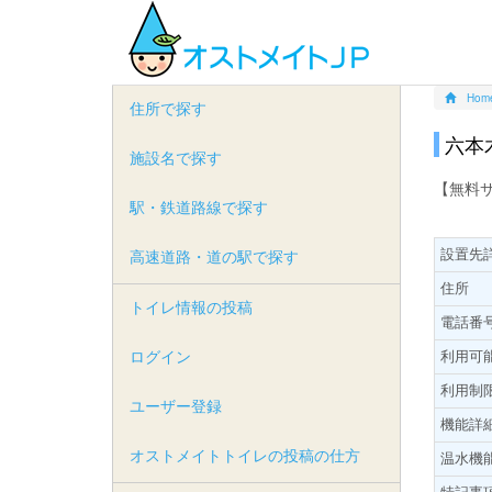
Hom
住所で探す
六本
施設名で探す
【無料
駅・鉄道路線で探す
設置先
高速道路・道の駅で探す
住所
トイレ情報の投稿
電話番
ログイン
利用可
利用制
ユーザー登録
機能詳
オストメイトトイレの投稿の仕方
温水機
特記事