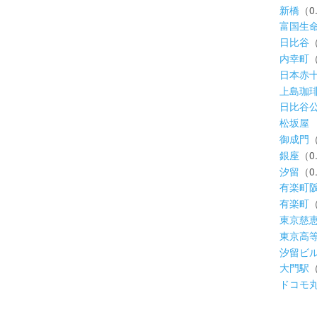
新橋
（0
富国生
日比谷
（
内幸町
（
日本赤
上島珈
日比谷
松坂屋
御成門
（
銀座
（0
汐留
（0
有楽町
有楽町
（
東京慈
東京高
汐留ビ
大門駅
（
ドコモ