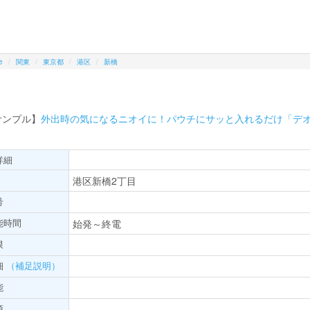
e
関東
東京都
港区
新橋
サンプル】
外出時の気になるニオイに！パウチにサッと入れるだけ「デ
詳細
港区新橋2丁目
号
能時間
始発～終電
限
細
（補足説明）
能
項