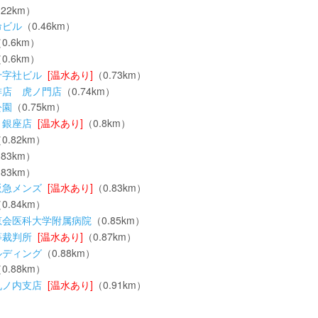
.22km）
命ビル
（0.46km）
0.6km）
0.6km）
十字社ビル
[温水あり]
（0.73km）
琲店 虎ノ門店
（0.74km）
公園
（0.75km）
 銀座店
[温水あり]
（0.8km）
0.82km）
.83km）
.83km）
阪急メンズ
[温水あり]
（0.83km）
0.84km）
恵会医科大学附属病院
（0.85km）
等裁判所
[温水あり]
（0.87km）
ルディング
（0.88km）
0.88km）
丸ノ内支店
[温水あり]
（0.91km）