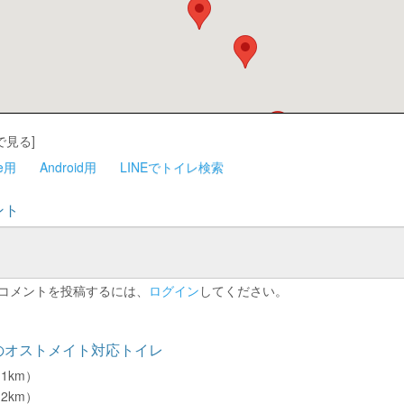
で見る]
ne用
Android用
LINEでトイレ検索
ント
コメントを投稿するには、
ログイン
してください。
のオストメイト対応トイレ
.1km）
.2km）