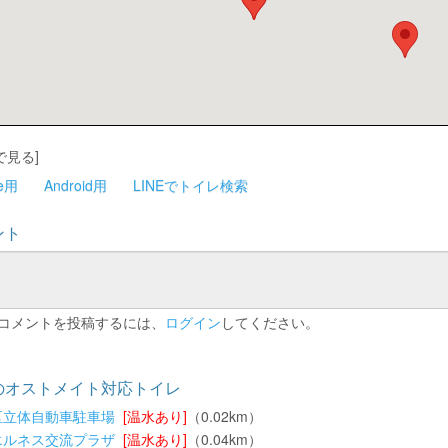
で見る]
ne用
Android用
LINEでトイレ検索
ント
コメントを投稿するには、
ログイン
してください。
のオストメイト対応トイレ
区立体自動車駐車場
[温水あり]
（0.02km）
エルネス交流プラザ
[温水あり]
（0.04km）