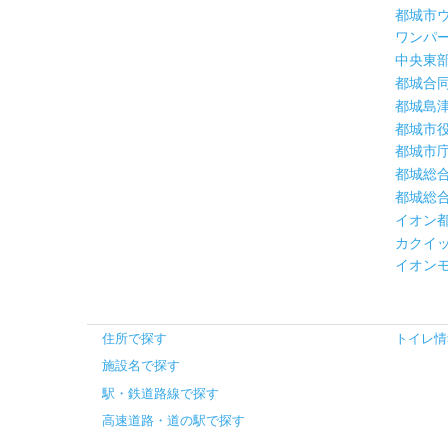
都城市
ワンパ
中央東
都城合
都城島
都城市
都城市
都城総
都城総
イオン
カクイ
イオンモ
住所で探す
トイレ情
施設名で探す
駅・鉄道路線で探す
高速道路・道の駅で探す