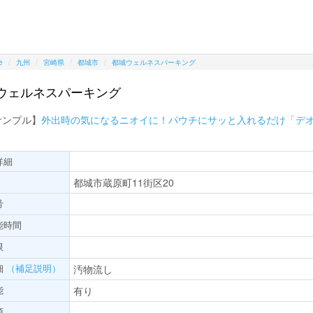
e
九州
宮崎県
都城市
都城ウェルネスパーキング
ウェルネスパーキング
サンプル】
外出時の気になるニオイに！パウチにサッと入れるだけ「デ
詳細
都城市蔵原町11街区20
号
能時間
限
細
（補足説明）
汚物流し
能
有り
項