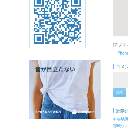
[アプリ
iPho
コメ
投稿
近隣
中央地
都城ウ