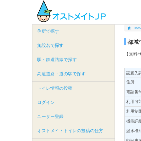
Hom
住所で探す
都城
施設名で探す
【無料
駅・鉄道路線で探す
設置先
高速道路・道の駅で探す
住所
トイレ情報の投稿
電話番
利用可
ログイン
利用制
ユーザー登録
機能詳
オストメイトトイレの投稿の仕方
温水機
特記事