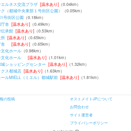
ウエルネス交流プラザ
[温水あり]
（0.04km）
ーク（都城中央東部１号街区公園）
（0.05km）
部1号街区公園
（0.18km）
同庁舎
[温水あり]
（0.49km）
津伝承館
[温水あり]
（0.53km）
役所
[温水あり]
（0.65km）
庁舎
[温水あり]
（0.65km）
合文化ホール
（0.98km）
合文化ホール
[温水あり]
（1.01km）
都城ショッピングセンター
[温水あり]
（1.32km）
ックス都城店
[温水あり]
（1.63km）
ールMIELL（ミエル）都城駅前
[温水あり]
（1.81km）
報の投稿
オストメイトJPについて
お問合わせ
サイト運営者
プライバシーポリシー