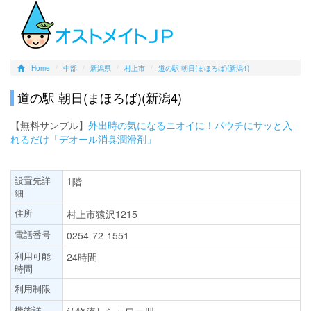
Home
中部
新潟県
村上市
道の駅 朝日(まほろば)(新潟4)
道の駅 朝日(まほろば)(新潟4)
【無料サンプル】
外出時の気になるニオイに！パウチにサッと入
れるだけ「デオール消臭潤滑剤」
設置先詳
1階
細
住所
村上市猿沢1215
電話番号
0254-72-1551
利用可能
24時間
時間
利用制限
機能詳