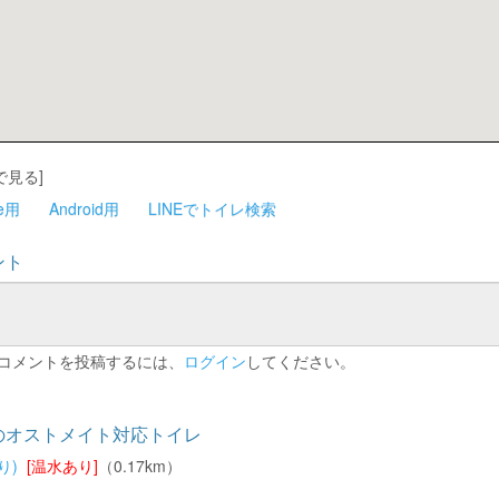
で見る]
ne用
Android用
LINEでトイレ検索
ント
コメントを投稿するには、
ログイン
してください。
のオストメイト対応トイレ
り)
[温水あり]
（0.17km）