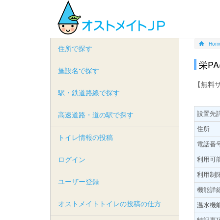
Hom
住所で探す
栄PA
施設名で探す
【無料
駅・鉄道路線で探す
設置先
高速道路・道の駅で探す
住所
トイレ情報の投稿
電話番
ログイン
利用可
利用制
ユーザー登録
機能詳
オストメイトトイレの投稿の仕方
温水機
特記事