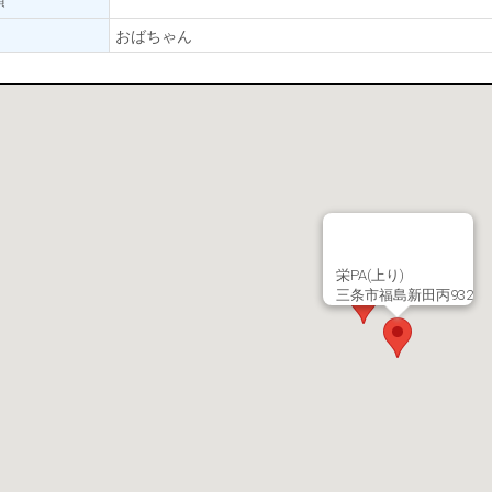
おばちゃん
栄PA(上り)
三条市福島新田丙932