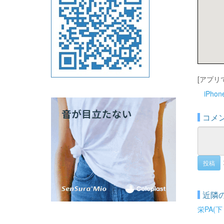
[アプリ
iPho
コメ
投稿
近隣
栄PA(下