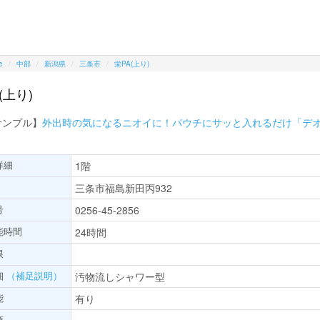
e
中部
新潟県
三条市
栄PA(上り)
(上り)
サンプル】
外出時の気になるニオイに！パウチにサッと入れるだけ「デ
詳細
1階
三条市福島新田丙932
号
0256-45-2856
能時間
24時間
限
細
（補足説明）
汚物流しシャワー型
能
有り
項