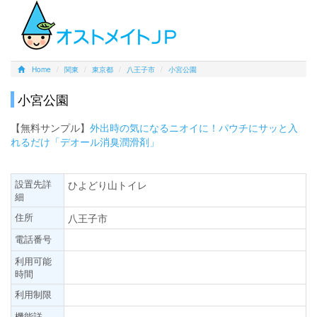
Home
関東
東京都
八王子市
小宮公園
小宮公園
【無料サンプル】
外出時の気になるニオイに！パウチにサッと入
れるだけ「デオール消臭潤滑剤」
設置先詳
ひよどり山トイレ
細
住所
八王子市
電話番号
利用可能
時間
利用制限
機能詳