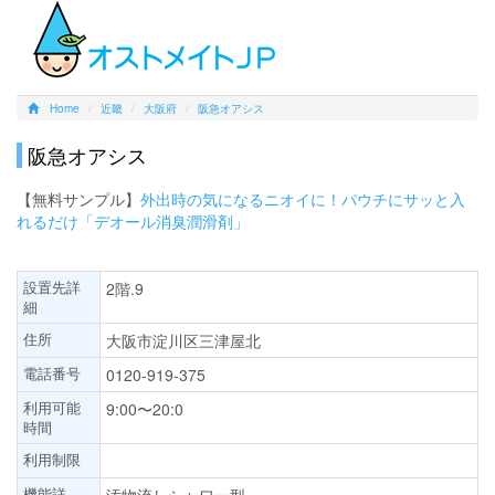
Home
近畿
大阪府
阪急オアシス
阪急オアシス
【無料サンプル】
外出時の気になるニオイに！パウチにサッと入
れるだけ「デオール消臭潤滑剤」
設置先詳
2階.9
細
住所
大阪市淀川区三津屋北
電話番号
0120-919-375
利用可能
9:00〜20:0
時間
利用制限
機能詳