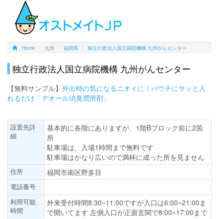
Home
九州
福岡県
独立行政法人国立病院機構 九州がんセンター
独立行政法人国立病院機構 九州がんセンター
【無料サンプル】
外出時の気になるニオイに！パウチにサッと入
れるだけ「デオール消臭潤滑剤」
設置先詳
基本的に各階にありますが、1階Bブロック前に2箇
細
所
駐車場は、入場1時間まで無料です
駐車場はかなり広いので満杯に成った所を見ません
住所
福岡市南区野多目
電話番号
利用可能
外来受付時間8:30~11:00ですが入口は6:00~21:00ま
時間
で開いてます 左側入口が正面玄関で8:00~17:00まで