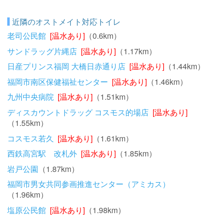
近隣のオストメイト対応トイレ
老司公民館
[温水あり]
（0.6km）
サンドラッグ片縄店
[温水あり]
（1.17km）
日産プリンス福岡 大橋日赤通り店
[温水あり]
（1.44km）
福岡市南区保健福祉センター
[温水あり]
（1.46km）
九州中央病院
[温水あり]
（1.51km）
ディスカウントドラッグ コスモス的場店
[温水あり]
（1.55km）
コスモス若久
[温水あり]
（1.61km）
西鉄高宮駅 改札外
[温水あり]
（1.85km）
岩戸公園
（1.87km）
福岡市男女共同参画推進センター（アミカス）
（1.96km）
塩原公民館
[温水あり]
（1.98km）