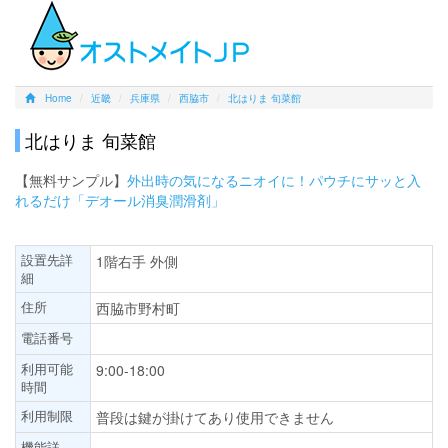
Home
近畿
兵庫県
西脇市
北はりま 旬菜館
北はりま 旬菜館
【無料サンプル】
外出時の気になるニオイに！パウチにサッと入
れるだけ「デオール消臭潤滑剤」
設置先詳
1階右手 外側
細
住所
西脇市野村町
電話番号
利用可能
9:00-18:00
時間
利用制限
普段は鍵が掛けてあり使用できません
機能詳