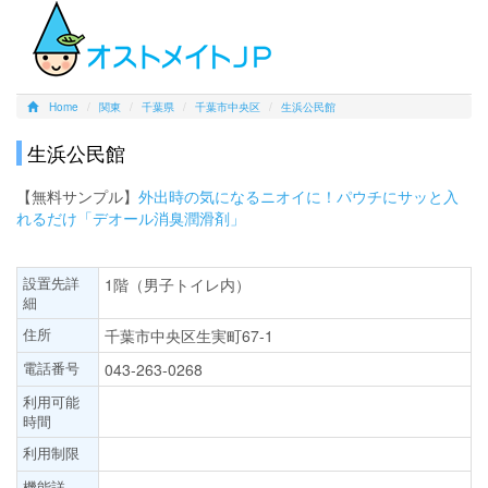
Home
関東
千葉県
千葉市中央区
生浜公民館
生浜公民館
【無料サンプル】
外出時の気になるニオイに！パウチにサッと入
れるだけ「デオール消臭潤滑剤」
設置先詳
1階（男子トイレ内）
細
住所
千葉市中央区生実町67-1
電話番号
043-263-0268
利用可能
時間
利用制限
機能詳