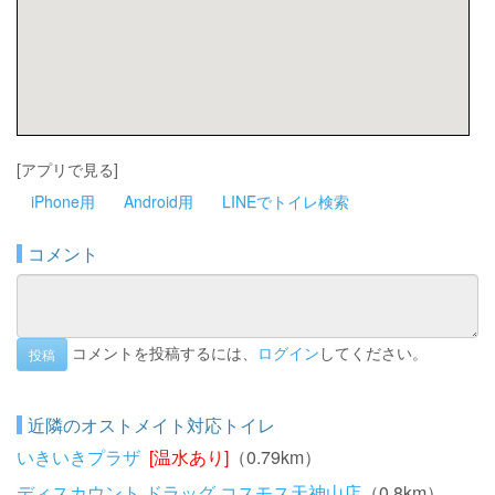
[アプリで見る]
iPhone用
Android用
LINEでトイレ検索
コメント
コメントを投稿するには、
ログイン
してください。
投稿
近隣のオストメイト対応トイレ
いきいきプラザ
[温水あり]
（0.79km）
ディスカウント ドラッグ コスモス天神山店
（0.8km）