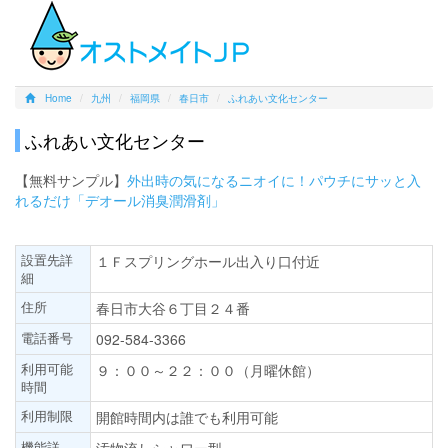
Home
九州
福岡県
春日市
ふれあい文化センター
ふれあい文化センター
【無料サンプル】
外出時の気になるニオイに！パウチにサッと入
れるだけ「デオール消臭潤滑剤」
設置先詳
１Ｆスプリングホール出入り口付近
細
住所
春日市大谷６丁目２４番
電話番号
092-584-3366
利用可能
９：００～２２：００（月曜休館）
時間
利用制限
開館時間内は誰でも利用可能
機能詳