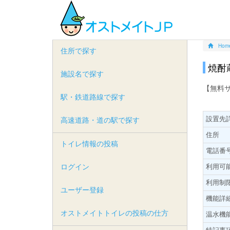
Hom
住所で探す
焼酎
施設名で探す
【無料
駅・鉄道路線で探す
設置先
高速道路・道の駅で探す
住所
トイレ情報の投稿
電話番
ログイン
利用可
利用制
ユーザー登録
機能詳
オストメイトトイレの投稿の仕方
温水機
特記事