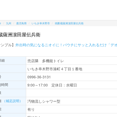
e
九州
鹿児島県
いちき串木野市
焼酎蔵薩洲濵田屋伝兵衛
蔵薩洲濵田屋伝兵衛
サンプル】
外出時の気になるニオイに！パウチにサッと入れるだけ「デ
詳細
売店隣 多機能トイレ
いちき串木野市湊町４丁目１番地
号
0996-36-3131
能時間
9:00～17:00 定休日：水曜日
限
細
（補足説明）
汚物流しシャワー型
能
有り
項