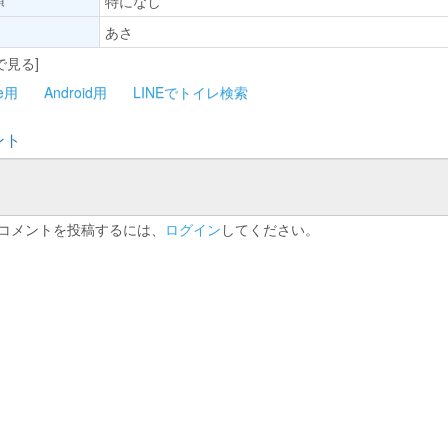
特になし
あさ
で見る]
ne用
Android用
LINEでトイレ検索
ント
コメントを投稿するには、
ログイン
してください。