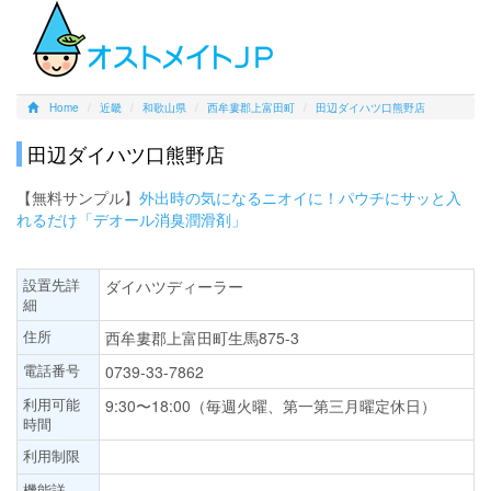
Home
近畿
和歌山県
西牟婁郡上富田町
田辺ダイハツ口熊野店
田辺ダイハツ口熊野店
【無料サンプル】
外出時の気になるニオイに！パウチにサッと入
れるだけ「デオール消臭潤滑剤」
設置先詳
ダイハツディーラー
細
住所
西牟婁郡上富田町生馬875-3
電話番号
0739-33-7862
利用可能
9:30〜18:00（毎週火曜、第一第三月曜定休日）
時間
利用制限
機能詳