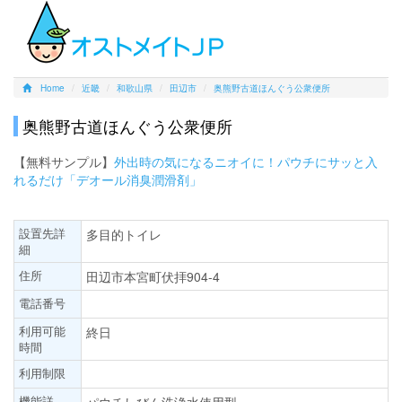
Home
近畿
和歌山県
田辺市
奥熊野古道ほんぐう公衆便所
奥熊野古道ほんぐう公衆便所
【無料サンプル】
外出時の気になるニオイに！パウチにサッと入
れるだけ「デオール消臭潤滑剤」
設置先詳
多目的トイレ
細
住所
田辺市本宮町伏拝904-4
電話番号
利用可能
終日
時間
利用制限
機能詳