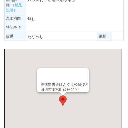
パウチしびん洗浄水使用型
細
（補足
説明）
温水機能
無し
特記事項
提供
更新
たなべし
奥熊野古道ほんぐう公衆便所
田辺市本宮町伏拝904-4