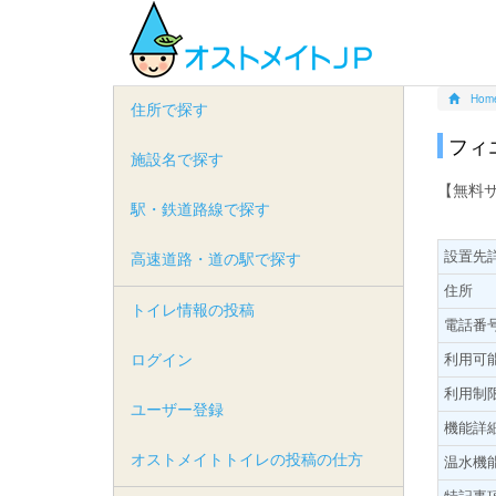
Hom
住所で探す
フィ
施設名で探す
【無料
駅・鉄道路線で探す
設置先
高速道路・道の駅で探す
住所
トイレ情報の投稿
電話番
ログイン
利用可
利用制
ユーザー登録
機能詳
オストメイトトイレの投稿の仕方
温水機
特記事