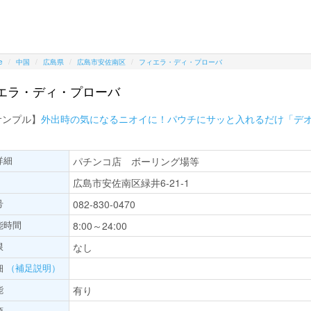
e
中国
広島県
広島市安佐南区
フィエラ・ディ・プローバ
エラ・ディ・プローバ
サンプル】
外出時の気になるニオイに！パウチにサッと入れるだけ「デ
詳細
パチンコ店 ボーリング場等
広島市安佐南区緑井6-21-1
号
082-830-0470
能時間
8:00～24:00
限
なし
細
（補足説明）
能
有り
項