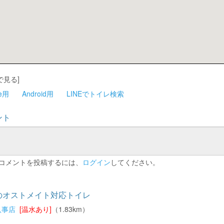
で見る]
ne用
Android用
LINEでトイレ検索
ント
コメントを投稿するには、
ログイン
してください。
のオストメイト対応トイレ
八事店
[温水あり]
（1.83km）