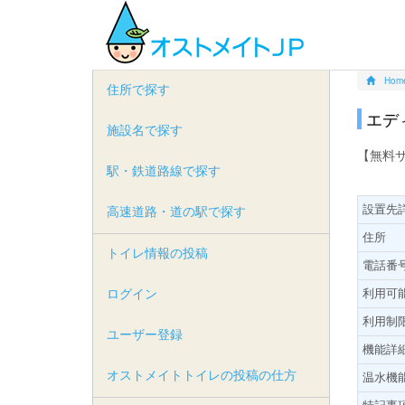
Hom
住所で探す
エデ
施設名で探す
【無料
駅・鉄道路線で探す
設置先
高速道路・道の駅で探す
住所
トイレ情報の投稿
電話番
ログイン
利用可
利用制
ユーザー登録
機能詳
オストメイトトイレの投稿の仕方
温水機
特記事