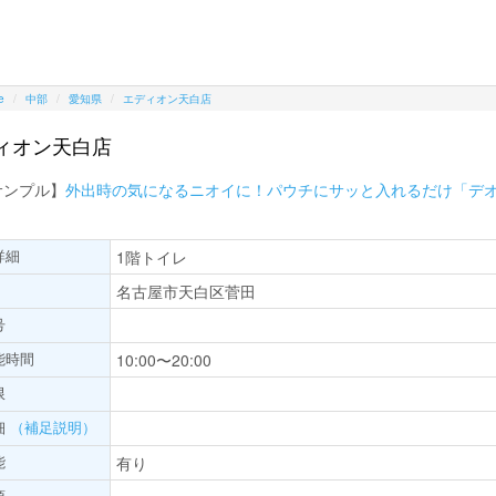
e
中部
愛知県
エディオン天白店
ィオン天白店
サンプル】
外出時の気になるニオイに！パウチにサッと入れるだけ「デ
詳細
1階トイレ
名古屋市天白区菅田
号
能時間
10:00〜20:00
限
細
（補足説明）
能
有り
項