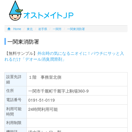
Home
東北
岩手県
一関市
一関東消防署
一関東消防署
【無料サンプル】
外出時の気になるニオイに！パウチにサッと入
れるだけ「デオール消臭潤滑剤」
設置先詳
１階 事務室北側
細
住所
一関市千厩町千厩字上駒場360-9
電話番号
0191-51-0119
利用可能
24時間利用可能
時間
利用制限
機能詳