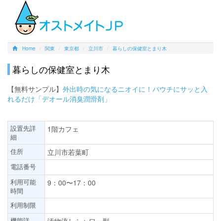
Home
関東
東京都
立川市
暮らしの保健室とまり木
暮らしの保健室とまり木
【無料サンプル】
外出時の気になるニオイに！パウチにサッと入
れるだけ「デオール消臭潤滑剤」
設置先詳
1階カフェ
細
住所
立川市若葉町
電話番号
利用可能
9：00〜17：00
時間
利用制限
機能詳