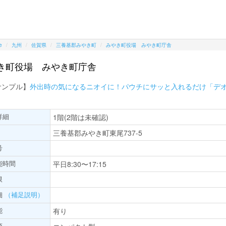
e
九州
佐賀県
三養基郡みやき町
みやき町役場 みやき町庁舎
き町役場 みやき町庁舎
サンプル】
外出時の気になるニオイに！パウチにサッと入れるだけ「デ
詳細
1階(2階は未確認)
三養基郡みやき町東尾737-5
号
能時間
平日8:30〜17:15
限
細
（補足説明）
能
有り
項