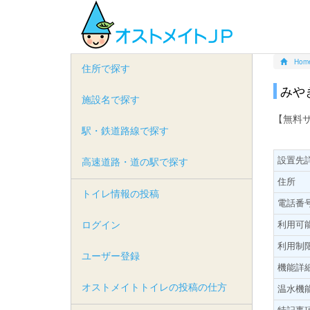
Hom
住所で探す
みや
施設名で探す
【無料
駅・鉄道路線で探す
設置先
高速道路・道の駅で探す
住所
トイレ情報の投稿
電話番
ログイン
利用可
利用制
ユーザー登録
機能詳
オストメイトトイレの投稿の仕方
温水機
特記事