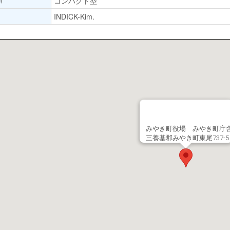
コンパクト型
INDICK-Kim.
みやき町役場 みやき町庁
三養基郡みやき町東尾737-5