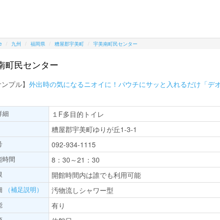
e
九州
福岡県
糟屋郡宇美町
宇美南町民センター
南町民センター
サンプル】
外出時の気になるニオイに！パウチにサッと入れるだけ「デ
詳細
１F多目的トイレ
糟屋郡宇美町ゆりが丘1-3-1
号
092-934-1115
能時間
8：30～21：30
限
開館時間内は誰でも利用可能
細
（補足説明）
汚物流しシャワー型
能
有り
項