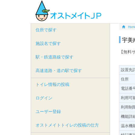
Hom
住所で探す
宇美
施設名で探す
【無料
駅・鉄道路線で探す
設置先
高速道路・道の駅で探す
住所
トイレ情報の投稿
電話番
ログイン
利用可
利用制
ユーザー登録
機能詳
オストメイトトイレの投稿の仕方
温水機
特記事