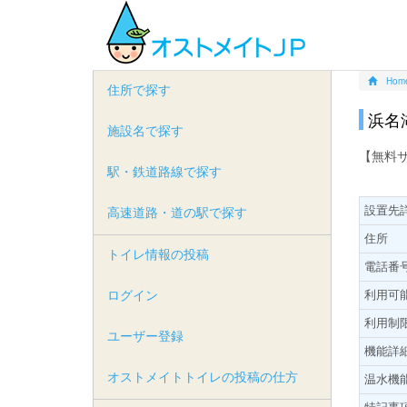
Hom
住所で探す
浜名
施設名で探す
【無料
駅・鉄道路線で探す
設置先
高速道路・道の駅で探す
住所
トイレ情報の投稿
電話番
ログイン
利用可
利用制
ユーザー登録
機能詳
オストメイトトイレの投稿の仕方
温水機
特記事