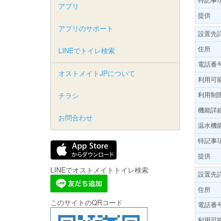
アプリ
提供
アプリのサポート
設置先
住所
LINEでトイレ検索
電話番
オストメイトJPについて
利用可
利用制
チラシ
機能詳
お問合わせ
温水機
特記事
提供
LINEでオストメイトトイレ検索
設置先
住所
このサイトのQRコード
電話番
利用可