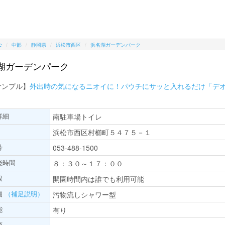
e
中部
静岡県
浜松市西区
浜名湖ガーデンパーク
湖ガーデンパーク
サンプル】
外出時の気になるニオイに！パウチにサッと入れるだけ「デ
詳細
南駐車場トイレ
浜松市西区村櫛町５４７５－１
号
053-488-1500
能時間
８：３０～１７：００
限
開園時間内は誰でも利用可能
細
（補足説明）
汚物流しシャワー型
能
有り
項