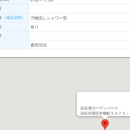
限
細
（補足説明）
汚物流しシャワー型
能
有り
項
森田功治
浜名湖ガーデンパーク
浜松市西区村櫛町５４７５－