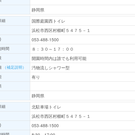
静岡県
詳細
国際庭園西トイレ
浜松市西区村櫛町５４７５－１
号
053-488-1500
能時間
８：３０～１７：００
限
開園時間内は誰でも利用可能
細
（補足説明）
汚物流しシャワー型
能
有り
項
静岡県
詳細
北駐車場トイレ
浜松市西区村櫛町５４７５－１
号
053-488-1500
能時間
8:30～17:00