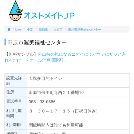
Home
中部
愛知県
田原市
田原市渥美福祉センター
田原市渥美福祉センター
【無料サンプル】
外出時の気になるニオイに！パウチにサッと入
れるだけ「デオール消臭潤滑剤」
設置先詳
１階多目的トイレ
細
住所
田原市保美町寺西２１番地10
電話番号
0531-33-0386
利用可能
８：３０～１７：１５（日祝日休み）
時間
利用制限
開館時間内は誰でも利用可能
機能詳