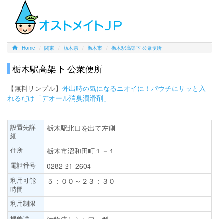
Home
関東
栃木県
栃木市
栃木駅高架下 公衆便所
栃木駅高架下 公衆便所
【無料サンプル】
外出時の気になるニオイに！パウチにサッと入
れるだけ「デオール消臭潤滑剤」
設置先詳
栃木駅北口を出て左側
細
住所
栃木市沼和田町１－１
電話番号
0282-21-2604
利用可能
５：００～２３：３０
時間
利用制限
機能詳