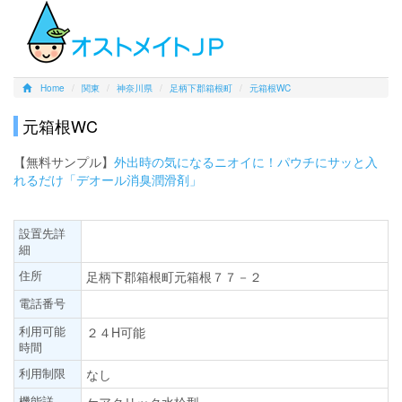
Home
関東
神奈川県
足柄下郡箱根町
元箱根WC
元箱根WC
【無料サンプル】
外出時の気になるニオイに！パウチにサッと入
れるだけ「デオール消臭潤滑剤」
設置先詳
細
住所
足柄下郡箱根町元箱根７７－２
電話番号
利用可能
２４H可能
時間
利用制限
なし
機能詳