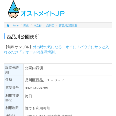
Home
関東
東京都
品川区
西品川公園便所
西品川公園便所
【無料サンプル】
外出時の気になるニオイに！パウチにサッと入
れるだけ「デオール消臭潤滑剤」
設置先詳
公園内西側
細
住所
品川区西品川１－８－７
電話番号
03-5742-6789
利用可能
終日
時間
利用制限
誰でも利用可能
機能詳