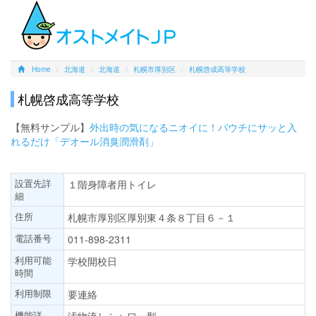
Home
北海道
北海道
札幌市厚別区
札幌啓成高等学校
札幌啓成高等学校
【無料サンプル】
外出時の気になるニオイに！パウチにサッと入
れるだけ「デオール消臭潤滑剤」
設置先詳
１階身障者用トイレ
細
住所
札幌市厚別区厚別東４条８丁目６－１
電話番号
011-898-2311
利用可能
学校開校日
時間
利用制限
要連絡
機能詳