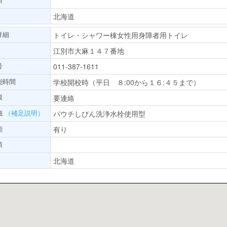
北海道
詳細
トイレ・シャワー棟女性用身障者用トイレ
江別市大麻１４７番地
号
011-387-1611
能時間
学校開校時（平日 ８:00から１６:４５まで）
限
要連絡
細
（補足説明）
パウチしびん洗浄水栓使用型
能
有り
項
北海道