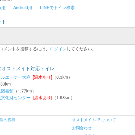
ne用
Android用
LINEでトイレ検索
ント
コメントを投稿するには、
ログイン
してください。
のオストメイト対応トイレ
フルエーケー大麻
[温水あり]
（0.3km）
.39km）
立図書館
（1.77km）
蔵文化財センター
[温水あり]
（1.98km）
報の投稿
オストメイトJPについて
お問合わせ