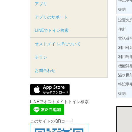
アプリ
提供
アプリのサポート
設置先
住所
LINEでトイレ検索
電話番
オストメイトJPについて
利用可
利用制
チラシ
機能詳
お問合わせ
温水機
特記事
提供
LINEでオストメイトトイレ検索
このサイトのQRコード