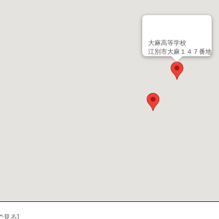
大麻高等学校
江別市大麻１４７番地
で見る]