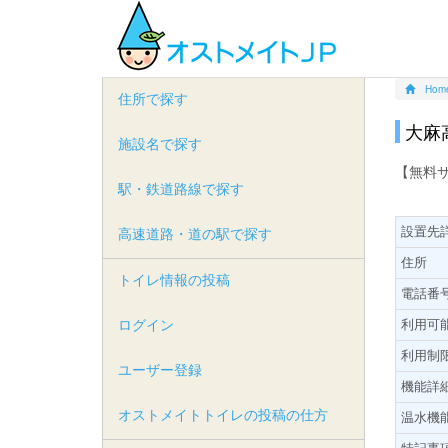
Hom
住所で探す
大麻
施設名で探す
【無料
駅・鉄道路線で探す
設置先
高速道路・道の駅で探す
住所
トイレ情報の投稿
電話番
ログイン
利用可
利用制
ユーザー登録
機能詳
オストメイトトイレの投稿の仕方
温水機
特記事