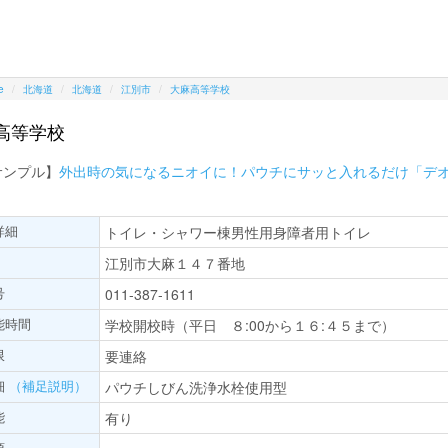
e
北海道
北海道
江別市
大麻高等学校
高等学校
サンプル】
外出時の気になるニオイに！パウチにサッと入れるだけ「デ
詳細
トイレ・シャワー棟男性用身障者用トイレ
江別市大麻１４７番地
号
011-387-1611
能時間
学校開校時（平日 ８:00から１６:４５まで）
限
要連絡
細
（補足説明）
パウチしびん洗浄水栓使用型
能
有り
項