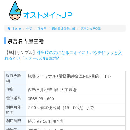
Home
中部
愛知県
西春日井郡豊山町
県営名古屋空港
県営名古屋空港
【無料サンプル】
外出時の気になるニオイに！パウチにサッと入
れるだけ「デオール消臭潤滑剤」
設置先詳
旅客ターミナル1階搭乗待合室内多目的トイレ
細
住所
西春日井郡豊山町大字豊場
電話番号
0568-29-1600
利用可能
7:00～最終便出発（19：00頃）まで
時間
利用制限
搭乗者のみ利用可能
機能詳