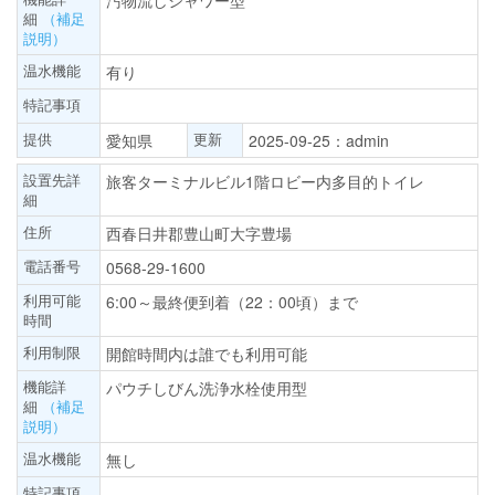
汚物流しシャワー型
細
（補足
説明）
温水機能
有り
特記事項
提供
更新
愛知県
2025-09-25：admin
設置先詳
旅客ターミナルビル1階ロビー内多目的トイレ
細
住所
西春日井郡豊山町大字豊場
電話番号
0568-29-1600
利用可能
6:00～最終便到着（22：00頃）まで
時間
利用制限
開館時間内は誰でも利用可能
機能詳
パウチしびん洗浄水栓使用型
細
（補足
説明）
温水機能
無し
特記事項