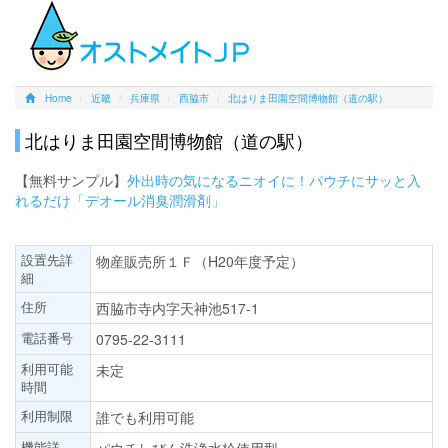
Home
近畿
兵庫県
西脇市
北はりま田園空間博物館（道の駅）
北はりま田園空間博物館（道の駅）
【無料サンプル】
外出時の気になるニオイに！パウチにサッと入
れるだけ「デオール消臭潤滑剤」
設置先詳
物産販売所１Ｆ（H20年度予定）
細
住所
西脇市寺内字天神池517-1
電話番号
0795-22-3111
利用可能
未定
時間
利用制限
誰でも利用可能
機能詳